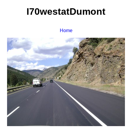
I70westatDumont
Home